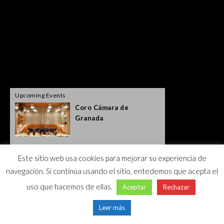
Upcoming Events
Coro Cámara de
Granada
Este sitio web usa cookies para mejorar su experiencia de
navegación. Si continúa usando el sitio, entedemos que acepta el
uso que hacemos de ellas.
Aceptar
Rechazar
Leer más