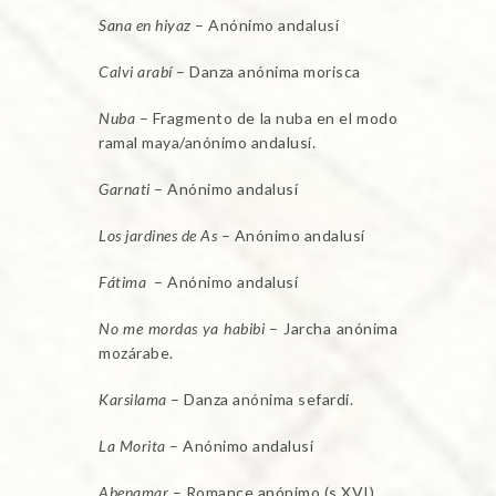
Sana en hiyaz
– Anónimo andalusí
Calvi arabí
– Danza anónima morisca
Nuba
– Fragmento de la nuba en el modo
ramal maya/anónimo andalusí.
Garnati
– Anónimo andalusí
Los jardines de As
– Anónimo andalusí
Fátima
– Anónimo andalusí
No me mordas ya habibi
– Jarcha anónima
mozárabe.
Karsilama
– Danza anónima sefardí.
La Morita
– Anónimo andalusí
Abenamar
– Romance anónimo (s.XVI)