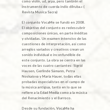
como violín, ud, arpa, pero también el
instrumento de cuerda indio dilruba.» (
Revista Musica Sacra)
El conjunto VocaMe se fundó en 2008.
El objetivo del conjunto es redescubrir
composiciones únicas, en parte inéditas
y olvidadas. Un examen intensivo de las
cuestiones de interpretación, así como
arreglos variados y creativos crean un
sonido individual e inconfundible de
este conjunto. La obra se centra en las
voces de las cuatro cantantes: Sigrid
Hausen, Gerlinde Sämann, Petra
Noskaiova y Maria Hauer, todas ellas
probadas especialistas en el campo de
la música antigua, tanto en lo que se
refiere a la Edad Media como a la música
del Renacimiento y el Barroco.
Desde su fundación, VocaMe ha