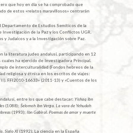
 pero que hoy en día se ha comprobado que
do de estos «relatos maravillosos» centrarán
el Departamento de Estudios Semíticos de la
e Investigación de la Paz y los Conflictos UGR.
s y Judaicos y a la Investigación sobre Paz.
n la literatura judeo andalusí, participando en 12
 cuales ha ejercido de Investigadora Principal.
plo de interculturalidad (Fondos hebreos de la
d religiosa y étnica en los escritos de viajes:
XVII). FFI2010-16633» (2011-13) y «Cuentos de los
 andalusí, entre los que cabe destacar:
Yishaq ibn
des
(1088);
Šelomoh ibn Verga. La vara de Yehudah
ebreas
(1993);
Ibn Gabirol. Poemas de amor y muerte
a. Siglo XI
(1992); La ciencia en la España