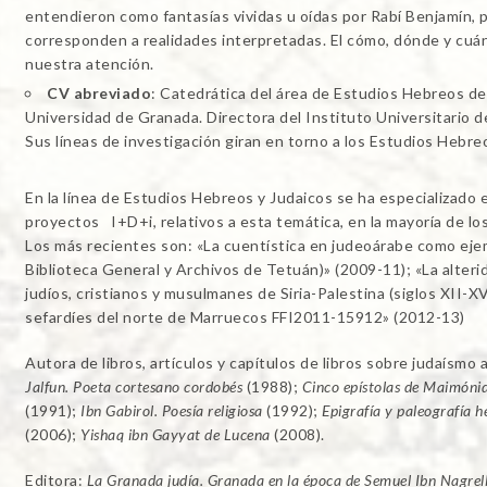
entendieron como fantasías vividas u oídas por Rabí Benjamín,
corresponden a realidades interpretadas. El cómo, dónde y cuán
nuestra atención.
CV abreviado
: Catedrática del área de Estudios Hebreos d
Universidad de Granada. Directora del Instituto Universitario d
Sus líneas de investigación giran en torno a los Estudios Hebreo
En la línea de Estudios Hebreos y Judaicos se ha especializado e
proyectos I+D+i, relativos a esta temática, en la mayoría de los
Los más recientes son: «La cuentística en judeoárabe como ejem
Biblioteca General y Archivos de Tetuán)» (2009-11); «La alterida
judíos, cristianos y musulmanes de Siria-Palestina (siglos XII-
sefardíes del norte de Marruecos FFI2011-15912» (2012-13)
Autora de libros, artículos y capítulos de libros sobre judaísmo
Jalfun. Poeta cortesano cordobés
(1988);
Cinco epístolas de Maimóni
(1991);
Ibn Gabirol. Poesía religiosa
(1992);
Epigrafía y paleografía h
(2006);
Yishaq ibn Gayyat de Lucena
(2008).
Editora:
La Granada judía. Granada en la época de Semuel Ibn Nagrell