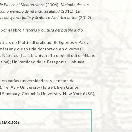
de Paz en el Mediterráneo
(2006);
Maimónides. La
 como ejemplo de interculturalidad
(2011);
La
as diásporas judía y árabe en América latina
(2012).
por el libro
Historia y cultura del pueblo judío.
ticas de Multiculturalidad, Religiones y Paz y
máster y cursos de doctorado en diversas
. Nápoles (Italia); Universita degli Studi di Milano
ntina); Universidad de la Patagonia. Ushuaia
a en varias universidades y centros de
, Tel Aviv University (Israel), Ben Gurión
l Seminary. Columbia University. New York (USA),
 MAG 2026