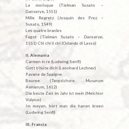
La morisque (Tielman Susato –
Danserye, 1551)
Mille Regretz (Josquin des Prez –
Susato, 1549)
Les quatre branles
Fagot (Tielman Susato – Danserye,
1551) Chi chi li chi (Orlando di Lasso)
II. Alemania
Carmen in re (Ludwing Senfl)
Gott b’hüte dich (Leonhard Lechner)
Pavane de Spaigne
Bouree (Terpsichore. Musarum
Aoniarum, 1612)
Die beste Zeit im Jahr ist mein (Melchior
Vulpius)
Im meyen, hört man die hanen kreen
(Ludwing Senfl)
III. Francia