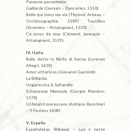
Pavanne passemaize
Gaillarde (Gervais – Danceries, 1550)
Belle qui tiens ma vie (Thoinot Arbeau –
Orchésographie, 1589) Tourdion
(Anónimo – Attaingnant, 1530)
Ce moys de may (Clément Janequin –
Attaingnant, 1529)
IV. Italia
Ballo detto lo Ninfe di Senna (Lorenzo
Allegri, 1618)
Amor vittorioso (Giovanni Gastoldi)
La Billiarda
Ungarescha & Saltarello
Schiarazula Marazula (Giorgio Maniero,
1578)
Gl’Amanti morescano (Adriano Banchieri
– Il Festino 1608)
V. España
Españoletas (Ribayaz – Luz y norte