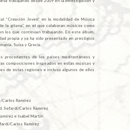
lleva trabajando desde 2009 en la investigación y
cal “Creación Joven” en la modalidad de Música
de la gitana”, en el que colaboran músicos como
con los que continúan trabajando. En este álbum,
ad propia y ya ha sido presentado en prestigios
mania, Suiza y Grecia.
es procedentes de los países mediterráneos y
evas composiciones inspirados en estas músicas y
s de estas regiones e incluso algunos de ellos
a/Carlos Ramírez
. Sefardí/Carlos Ramírez
Ramírez e Isabel Martín
fardí/Carlos Ramírez