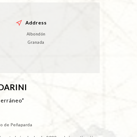
Address
Albondón
Granada
DARINI
terráneo”
ado de Peñaparda