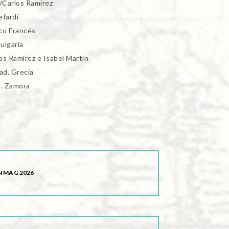
í/Carlos Ramírez
efardí
sco Francés
ulgaria
os Ramírez e Isabel Martín
ad. Grecia
d. Zamora
 MAG 2026