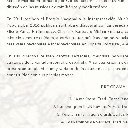
Milo ke Mandarini formado por Carlos Ramírez e Isabel Martín, 
difusión de las músicas de raíz ibérica y mediterránea.
En 2011 reciben el Premio Nacional a la Interpretación Musi
Popular. En 2016 publican su trabajo discográfico “La vereda 
Eliseo Parra, Efrén López, Christos Barbas o Miriam Encinas, 
minuciosamente cuidado, abordan estas músicas con personalid
festivales nacionales e internacionales en España, Portugal, Ale
En sus directos reúnen cantos sefardíes, melodías popular
cantares de la variada geografía española. A su vez, crean nu
presentan un abanico muy variado de instrumentos procedente
construidos con sus propias manos.
PROGRAMA:
La molinera. Trad. Castellan
Puncha- puncha/Nihavent Yüruk. Trad
Yo era ninya. Trad. Sefardí/Carlos 
Los kaminos de Serkeci. Trad. Se