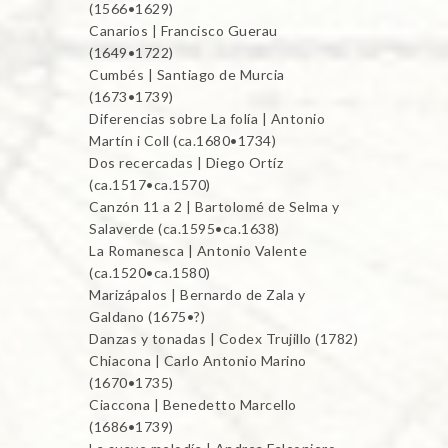
(1566•1629)
Canarios | Francisco Guerau
(1649•1722)
Cumbés | Santiago de Murcia
(1673•1739)
Diferencias sobre La folía | Antonio
Martín i Coll (ca.1680•1734)
Dos recercadas | Diego Ortíz
(ca.1517•ca.1570)
Canzón 11 a 2 | Bartolomé de Selma y
Salaverde (ca.1595•ca.1638)
La Romanesca | Antonio Valente
(ca.1520•ca.1580)
Marizápalos | Bernardo de Zala y
Galdano (1675•?)
Danzas y tonadas | Codex Trujillo (1782)
Chiacona | Carlo Antonio Marino
(1670•1735)
Ciaccona | Benedetto Marcello
(1686•1739)