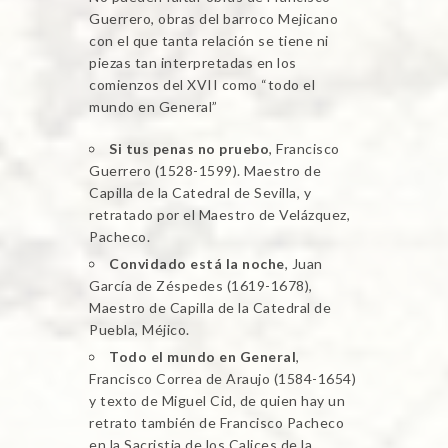
Guerrero, obras del barroco Mejicano
con el que tanta relación se tiene ni
piezas tan interpretadas en los
comienzos del XVII como “todo el
mundo en General”
Si tus penas no pruebo
, Francisco
Guerrero (1528-1599). Maestro de
Capilla de la Catedral de Sevilla, y
retratado por el Maestro de Velázquez,
Pacheco.
Convidado está la noche
, Juan
García de Zéspedes (1619-1678),
Maestro de Capilla de la Catedral de
Puebla, Méjico.
Todo el mundo en General
,
Francisco Correa de Araujo (1584-1654)
y texto de Miguel Cid, de quien hay un
retrato también de Francisco Pacheco
en la Sacristia de los Calices de la