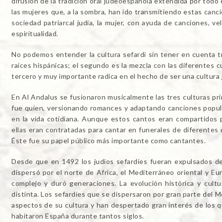
difusión de la tradición oral judeoespañola extendida por todo
las mujeres que, a la sombra, han ido transmitiendo estas canc
sociedad patriarcal judía, la mujer, con ayuda de canciones, ve
espiritualidad.
No podemos entender la cultura sefardí sin tener en cuenta 
raíces hispánicas; el segundo es la mezcla con las diferentes cu
tercero y muy importante radica en el hecho de ser una cultura 
En Al Andalus se fusionaron musicalmente las tres culturas princ
fue quien, versionando romances y adaptando canciones popular
en la vida cotidiana. Aunque estos cantos eran compartidos 
ellas eran contratadas para cantar en funerales de diferentes
Éste fue su papel público más importante como cantantes.
Desde que en 1492 los judíos sefardíes fueran expulsados de 
dispersó por el norte de Africa, el Mediterráneo oriental y E
complejo y duró generaciones. La evolución histórica y cul
distinta. Los sefardíes que se dispersaron por gran parte del
aspectos de su cultura y han despertado gran interés de los 
habitaron España durante tantos siglos.