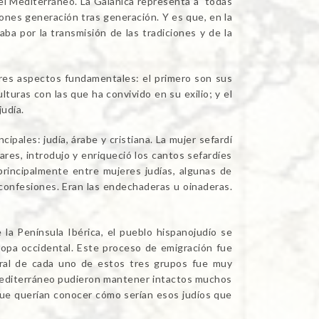
 el Mediterráneo. La Galanica representa a todas
iones generación tras generación. Y es que, en la
laba por la transmisión de las tradiciones y de la
tres aspectos fundamentales: el primero son sus
lturas con las que ha convivido en su exilio; y el
judía.
ipales: judía, árabe y cristiana. La mujer sefardí
es, introdujo y enriqueció los cantos sefardíes
principalmente entre mujeres judías, algunas de
 confesiones. Eran las endechaderas u oinaderas.
la Península Ibérica, el pueblo hispanojudío se
uropa occidental. Este proceso de emigración fue
tural de cada uno de estos tres grupos fue muy
 Mediterráneo pudieron mantener intactos muchos
que querían conocer cómo serían esos judíos que