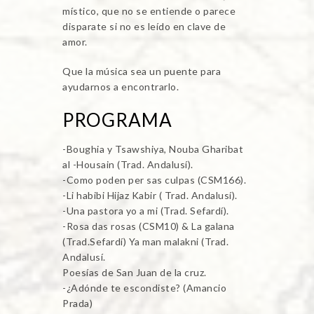
místico, que no se entiende o parece
disparate si no es leído en clave de
amor.
Que la música sea un puente para
ayudarnos a encontrarlo.
PROGRAMA
-Boughia y Tsawshiya, Nouba Gharibat
al -Housain (Trad. Andalusí).
-Como poden per sas culpas (CSM166).
-Li habibi Hijaz Kabir ( Trad. Andalusí).
-Una pastora yo a mi (Trad. Sefardí).
-Rosa das rosas (CSM10) & La galana
(Trad.Sefardí) Ya man malakni (Trad.
Andalusí.
Poesías de San Juan de la cruz.
-¿Adónde te escondiste? (Amancio
Prada)