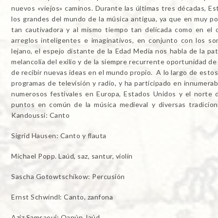
nuevos «viejos» caminos. Durante las últimas tres décadas, E
los grandes del mundo de la música antigua, ya que en muy p
tan cautivadora y al mismo tiempo tan delicada como en el 
arreglos inteligentes e imaginativos, en conjunto con los
lejano, el espejo distante de la Edad Media nos habla de la patri
melancolía del exilio y de la siempre recurrente oportunidad d
de recibir nuevas ideas en el mundo propio. A lo largo de esto
programas de televisión y radio, y ha participado en innumerab
numerosos festivales en Europa, Estados Unidos y el norte d
puntos en común de la música medieval y diversas tradicion
Kandoussi: Canto
Sigrid Hausen: Canto y flauta
Michael Popp. Laúd, saz, santur, violín
Sascha Gotowtschikow: Percusión
Ernst Schwindl: Canto, zanfona
Aziz Samsaoui: Qanún, laúd