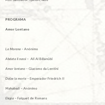
PROGRAMA
Amor Lontano
La Morena –
Anónimo
Abdata li nassi –
Alî Al Billanûbî
Amor lontano –
Giacomo da Lentini
Dolze la morte –
Emperador Friedrich II
Mahabadi
– Anónimo
Elegia –
Falquet de Romans