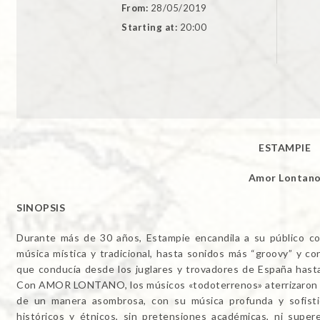
From:
28/05/2019
Starting at:
20:00
ESTAMPIE
Amor Lontan
SINOPSIS
Durante más de 30 años, Estampie encandila a su público co
música mística y tradicional, hasta sonidos más “groovy” y co
que conducía desde los juglares y trovadores de España hast
Con AMOR LONTANO, los músicos «todoterrenos» aterrizaron en
de un manera asombrosa, con su música profunda y sofisti
históricos y étnicos, sin pretensiones académicas, ni super