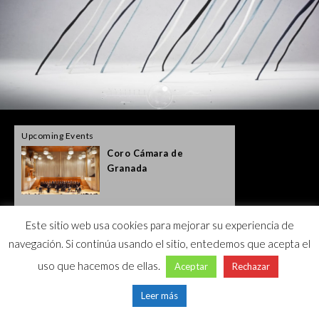
Upcoming Events
Coro Cámara de
Carmina Terrarum
Granada
Este sitio web usa cookies para mejorar su experiencia de
navegación. Si continúa usando el sitio, entedemos que acepta el
uso que hacemos de ellas.
Aceptar
Rechazar
Leer más