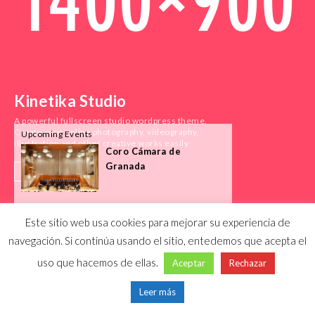
Kinetika Studio
A powerful fullscreen studio wordpress theme.
Create your online photography, videography,
Upcoming Events
illustration and other creative works easily.
Coro Cámara de
Granada
PURCHASE
Este sitio web usa cookies para mejorar su experiencia de
navegación. Si continúa usando el sitio, entedemos que acepta el
uso que hacemos de ellas.
Aceptar
Rechazar
Leer más