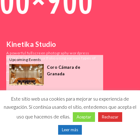
Kinetika Studio
A powerful fullscreen photography wordpress
theme. Build your portfolio using various types of
Upcoming Events
portfolio showcases.
Coro Cámara de
Granada
PURCHASE
Este sitio web usa cookies para mejorar su experiencia de
navegación. Si continúa usando el sitio, entedemos que acepta el
uso que hacemos de ellas.
Aceptar
Rechazar
Leer más