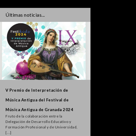
Últimas noticias...
V Premio de Interpretación de
Procesión 21 de 
Música Antigua del Festival de
Sacromonte al Re
¡ATENCIÓN! Esta tar
Música Antigua de Granada 2024
tendrá lugar una pro
Fruto de la colaboración entre la
Sacromonte al Realejo
Delegación de Desarrollo Educativo y
[...]
Formación Profesional y de Universidad,
[...]