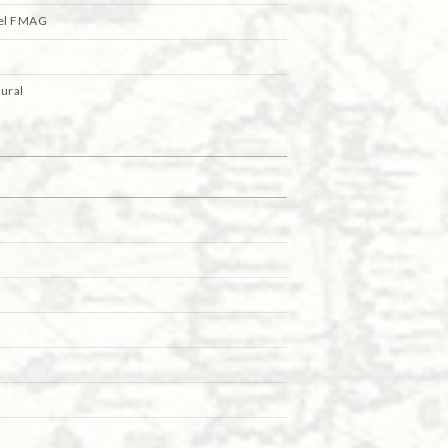
del FMAG
ural