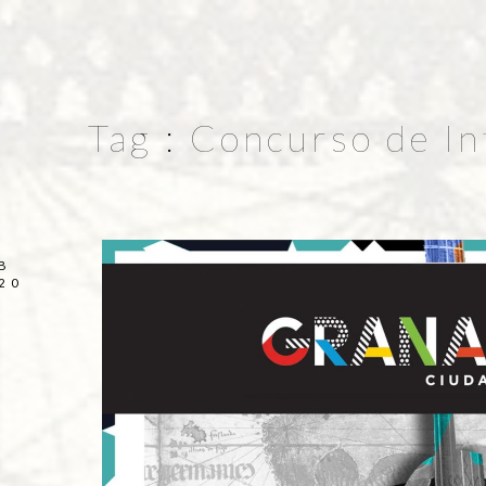
Tag :
Concurso de In
B
20