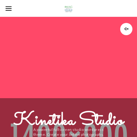

Kinetika Studio
A powerful fullscreen studio wordpress
theme. Create your online photography,